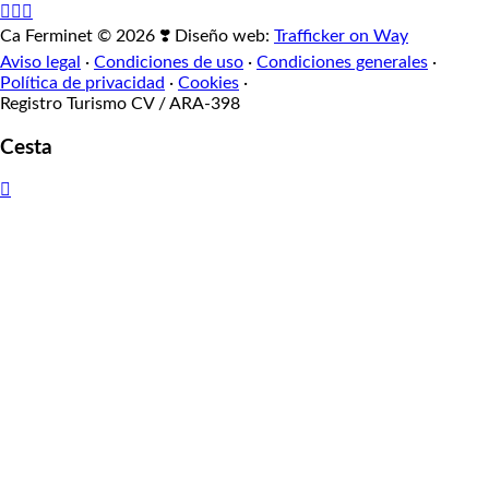
Ca Ferminet © 2026 ❣️ Diseño web:
Trafficker on Way
Aviso legal
·
Condiciones de uso
·
Condiciones generales
·
Política de privacidad
·
Cookies
·
Registro Turismo CV / ARA-398
Cesta