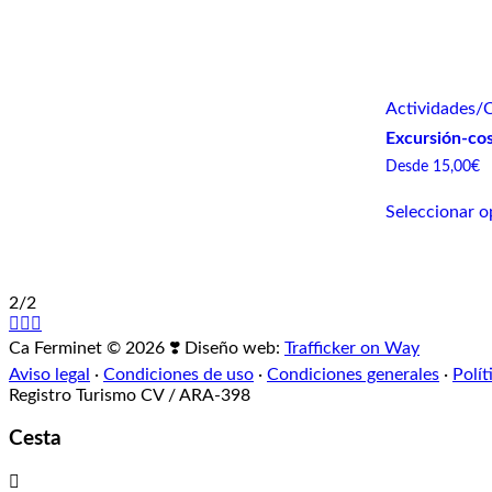
Actividades
/
C
Excursión-co
Desde
15,00
€
Seleccionar o
2/2
Ca Ferminet © 2026 ❣️ Diseño web:
Trafficker on Way
Aviso legal
·
Condiciones de uso
·
Condiciones generales
·
Polít
Registro Turismo CV / ARA-398
Cesta