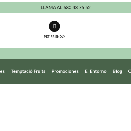
LLAMA AL 680 43 75 52
PET FRIENDLY
des
Temptació Fruits
Promociones
El Entorno
Blog
C