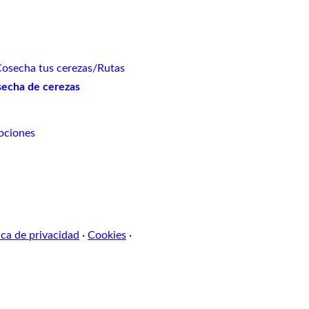
osecha tus cerezas
/
Rutas
secha de cerezas
pciones
ica de privacidad
·
Cookies
·